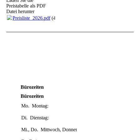
Laden Sie die
Preistabelle als PDF
Datei herunter
Preisliste_2026.pdf
(417.28KB)
Bürozeiten
Bürozeiten
Mo.
Montag:
10:00-
19:00
Di.
Dienstag:
10:00-
15:00
Mi., Do.
Mittwoch, Donnerstag:
10:00-
19:00